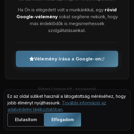
Ha Ön is elégedett volt a munkánkkal, egy
rövid
Google-vélemény
sokat segítene nekünk, hogy
más érdeklődők is megismerhessék
szolgáltatásainkat.
Vélemény írása a Google-on
Előtető Centrum Kft. · Kecskemét
Ez az oldal sütiket használ a látogatottság méréséhez, hogy
jobb élményt nyújthassunk.
További információ az
adatvédelmi tájékoztatóban
.
Elutasítom
Elfogadom