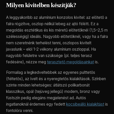
Milyen kivitelben készítjük?
A leggyakoribb az alumínium konzolos kivitel: az előtető a
falra rögzítve, oszlop nélkül lebeg az ajtó fölött. Ez a
megoldás esztétikus és kis méretű előtetőknél (1,5–2,5 m
szélességig) ideális. Nagyobb előtetőknél, vagy ha a falra
nem szeretnénk terhelést tenni, oszlopos kivitelt
javaslunk – elöl 1-2 vékony alumínium oszloppal. Ha
nagyobb felületre van szüksége (pl. teljes terasz
fedésére), nézze meg
terasztető megoldásainkat
is.
Formailag a legkedveltebbek az egyenes pulttetős
(féltetős), az ívelt és a nyeregtetős kialakítások. Színben
szinte minden lehetséges: átlátszó polikarbonát
klasszikus, opál (tejüveg jellegű) modern, bronz vagy
füstszín pedig elegáns megjelenést ad. Autós
ingatlanoknál érdemes egy fedett
kocsibeálló kialakítást
is
fontolóra venni.