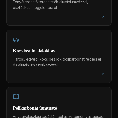
Fényáteresztő terasztetők alumíniumvázzal,
esztétikus megjelenéssel.
Kocsibeálló kialakítás
Tartós, egyedi kocsibeállók polikarbonát fedéssel
és alumínium szerkezettel.
Polikarbonát útmutató
Anyagválasztási tudástár: cellás vs tömör, vastagság,