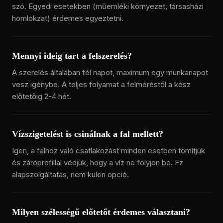
szó. Egyedi esetekben (műemléki környezet, társasházi
homlokzat) érdemes egyeztetni.
Mennyi ideig tart a felszerelés?
A szerelés általában fél napot, maximum egy munkanapot
vesz igénybe. A teljes folyamat a felméréstől a kész
előtetőig 2-4 hét.
Vízszigetelést is csinálnak a fal mellett?
Igen, a falhoz való csatlakozást minden esetben tömítjük
és záróprofillal védjük, hogy a víz ne folyjon be. Ez
alapszolgáltatás, nem külön opció.
Milyen szélességű előtetőt érdemes választani?