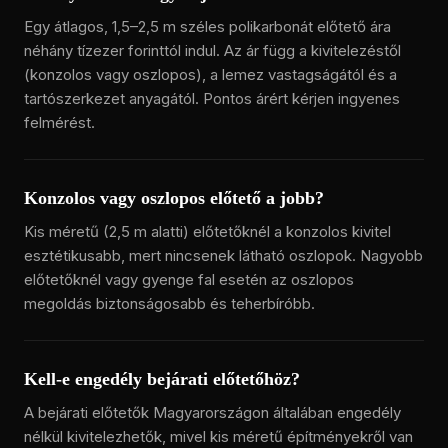
Egy átlagos, 1,5–2,5 m széles polikarbonát előtető ára
néhány tízezer forinttól indul. Az ár függ a kivitelezéstől
(konzolos vagy oszlopos), a lemez vastagságától és a
tartószerkezet anyagától. Pontos árért kérjen ingyenes
felmérést.
Konzolos vagy oszlopos előtető a jobb?
Kis méretű (2,5 m alatti) előtetőknél a konzolos kivitel
esztétikusabb, mert nincsenek látható oszlopok. Nagyobb
előtetőknél vagy gyenge fal esetén az oszlopos
megoldás biztonságosabb és teherbíróbb.
Kell-e engedély bejárati előtetőhöz?
A bejárati előtetők Magyarországon általában engedély
nélkül kivitelezhetők, mivel kis méretű építményekről van