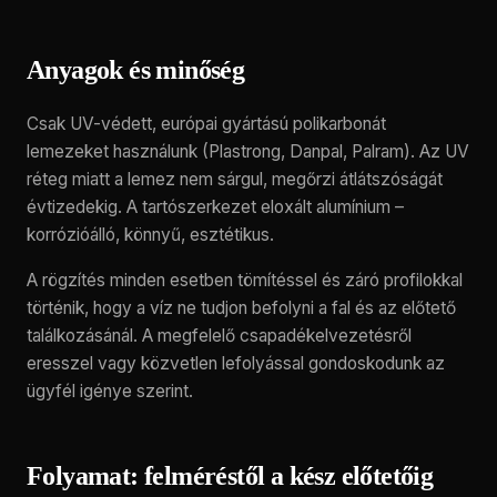
Anyagok és minőség
Csak UV-védett, európai gyártású polikarbonát
lemezeket használunk (Plastrong, Danpal, Palram). Az UV
réteg miatt a lemez nem sárgul, megőrzi átlátszóságát
évtizedekig. A tartószerkezet eloxált alumínium –
korrózióálló, könnyű, esztétikus.
A rögzítés minden esetben tömítéssel és záró profilokkal
történik, hogy a víz ne tudjon befolyni a fal és az előtető
találkozásánál. A megfelelő csapadékelvezetésről
eresszel vagy közvetlen lefolyással gondoskodunk az
ügyfél igénye szerint.
Folyamat: felméréstől a kész előtetőig