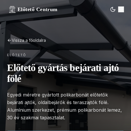
Előtető Centrum
Vissza a főoldalra
ELŐTETŐ
Előtető gyártás bejárati ajtó
fölé
Egyedi méretre gyártott polikarbonát előtetők
bejárati ajtók, oldalbejárók és teraszajtók fölé.
Alumínium szerkezet, prémium polikarbonát lemez,
30 év szakmai tapasztalat.