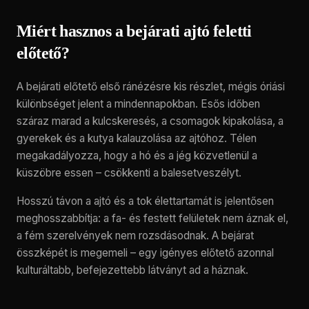
Miért hasznos a bejárati ajtó feletti
előtető?
A bejárati előtető első ránézésre kis részlet, mégis óriási
különbséget jelent a mindennapokban. Esős időben
száraz marad a kulcskeresés, a csomagok kipakolása, a
gyerekek és a kutya kalauzolása az ajtóhoz. Télen
megakadályozza, hogy a hó és a jég közvetlenül a
küszöbre essen – csökkenti a balesetveszélyt.
Hosszú távon a ajtó és a tok élettartamát is jelentősen
meghosszabbítja: a fa- és festett felületek nem áznak el,
a fém szerelvények nem rozsdásodnak. A bejárat
összképét is megemeli – egy igényes előtető azonnal
kulturáltabb, befejezettebb látványt ad a háznak.