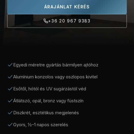
ÁRAJÁNLAT KÉRÉS
+36 20 967 9383
Egyedi méretre gyártás bármilyen ajtóhoz
Alumínium konzolos vagy oszlopos kivitel
Esőtől, hótól és UV sugárzástól véd
Átlátszó, opál, bronz vagy füstszín
Diszkrét, esztétikus megjelenés
Gyors, ½–1 napos szerelés