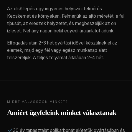
Az első lépés egy ingyenes helyszíni felmérés
Kecskemét és környékén. Felmérjük az ajtó méretét, a fal
típusát, az ereszek helyzetét, és megbeszéljük az ön
ízlését. Néhány napon belül egyedi árajánlatot adunk.
Elfogadás után 2-3 hét gyártási idővel készülnek el az
elemek, majd egy fél vagy egész munkanap alatt
felszereljük. A teljes folyamat általában 2-4 hét.
MIÉRT VÁLASSZON MINKET?
Amiért ügyfeleink minket választanak
30 év tapasztalat polikarbonát előtetők gyártásában és