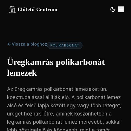
Előtető Centrum
Vissza a bloghoz
POLIKARBONÁT
Üregkamrás polikarbonát
lemezek
Az üregkamrás polikarbonát lemezeket ún.
koextrudálással állítják elő. A polikarbonát lemez
alsó és felső lapja között egy vagy több réteget,
üreget hoznak létre, aminek köszönhetően a
légkamrás polikarbonát lemez merevebb, sokkal
jobb hőszigetelő és könnyebb, mint a tömör